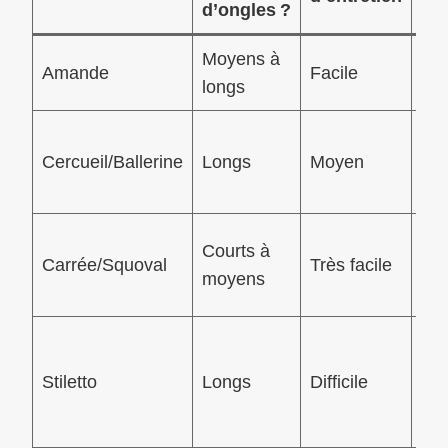
d’ongles ?
Moyens à
Aff
Amande
Facile
longs
doi
Eff
Cercueil/Ballerine
Longs
Moyen
mo
ext
Lo
Courts à
Carrée/Squoval
Très facile
aff
moyens
sol
Eff
gla
Stiletto
Longs
Difficile
sen
“m